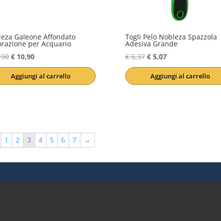
eza Galeone Affondato
Togli Pelo Nobleza Spazzola
razione per Acquario
Adesiva Grande
Il
Il
Il
Il
,90
€
10,90
€
5,37
€
5,07
prezzo
prezzo
prezzo
prezzo
Aggiungi al carrello
Aggiungi al carrello
originale
attuale
originale
attuale
era:
è:
era:
è:
€ 11,90.
€ 10,90.
€ 5,37.
€ 5,07.
1
2
3
4
5
6
7
→