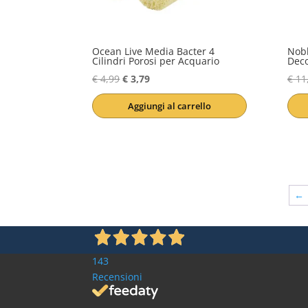
Ocean Live Media Bacter 4
Nobl
Cilindri Porosi per Acquario
Deco
Il
Il
€
4,99
€
3,79
€
11
prezzo
prezzo
Aggiungi al carrello
originale
attuale
era:
è:
€ 4,99.
€ 3,79.
←
143
Recensioni