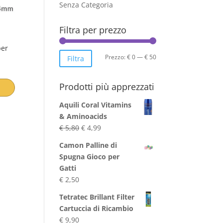
Senza Categoria
Filtra per prezzo
per
Prezzo
Prezzo
Prezzo:
€ 0
—
€ 50
Filtra
Min
Max
Prodotti più apprezzati
Aquili Coral Vitamins
& Aminoacids
Il
Il
€
5,80
€
4,99
prezzo
prezzo
Camon Palline di
originale
attuale
Spugna Gioco per
era:
è:
Gatti
€ 5,80.
€ 4,99.
€
2,50
Tetratec Brillant Filter
Cartuccia di Ricambio
€
9,90