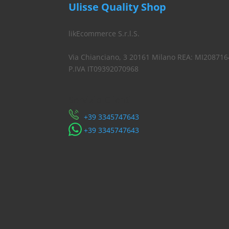
Ulisse Quality Shop
likEcommerce S.r.l.S.
Via Chianciano, 3 20161 Milano REA: MI208716
P.IVA IT09392070968
Servizio Clienti
​+39 3345747643
​+39 3345747643