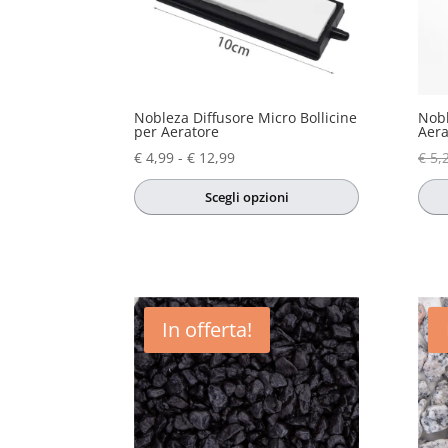
Nobleza Diffusore Micro Bollicine
Nobl
per Aeratore
Aera
Fascia
€
4,99
-
€
12,99
€
5,
di
Scegli opzioni
prezzo:
Questo
da
Que
prodotto
€ 4,99
prod
ha
a
ha
più
€ 12,99
più
varianti.
varia
In offerta!
Le
Le
opzioni
opzi
possono
pos
essere
esse
scelte
scel