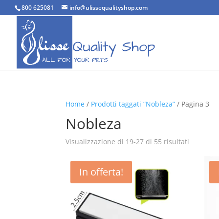
800 625081
info@ulissequalityshop.com
Home
/
Prodotti taggati “Nobleza”
/ Pagina 3
Nobleza
Popolarit
Visualizzazione di 19-27 di 55 risultati
In offerta!