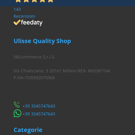
143
Recensioni
Ulisse Quality Shop
likEcommerce S.r.l.S.
Via Chianciano, 3 20161 Milano REA: MI2087164
P.IVA IT09392070968
Servizio Clienti
​+39 3345747643
​+39 3345747643
Categorie