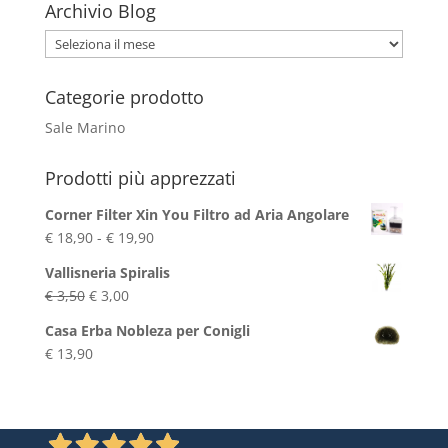
Archivio Blog
Archivio
Blog
Categorie prodotto
Sale Marino
Prodotti più apprezzati
Corner Filter Xin You Filtro ad Aria Angolare
Fascia
€
18,90
-
€
19,90
di
Vallisneria Spiralis
prezzo:
Il
Il
€
3,50
€
3,00
da
prezzo
prezzo
€ 18,90
Casa Erba Nobleza per Conigli
originale
attuale
a
€
13,90
era:
è:
€ 19,90
€ 3,50.
€ 3,00.