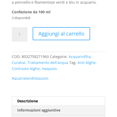
a pennello e filamentose verdi e blu in acquario.
Confezione da 100 ml
3 disponibili
Haquoss
Aggiungi al carrello
H33
Algae
Limit
Extra
COD:
8032758271960
Categorie:
Acquariofilia
,
quantità
Curativi
,
Trattamento dell'acqua
Tag:
Anti Alghe
,
Contrasto Alghe
,
Haquoss
Aquarialand
Haquoss
Descrizione
Informazioni aggiuntive